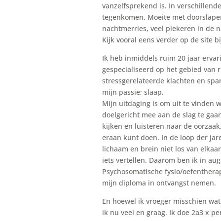
vanzelfsprekend is. In verschillend
tegenkomen. Moeite met doorslapen
nachtmerries, veel piekeren in de na
Kijk vooral eens verder op de site 
Ik heb inmiddels ruim 20 jaar erva
gespecialiseerd op het gebied van r
stressgerelateerde klachten en spa
mijn passie; slaap.
Mijn uitdaging is om uit te vinden
doelgericht mee aan de slag te gaa
kijken en luisteren naar de oorzaak,
eraan kunt doen. In de loop der ja
lichaam en brein niet los van elkaa
iets vertellen. Daarom ben ik in au
Psychosomatische fysio/oefentherapie
mijn diploma in ontvangst nemen.
En hoewel ik vroeger misschien wat
ik nu veel en graag. Ik doe 2a3 x p