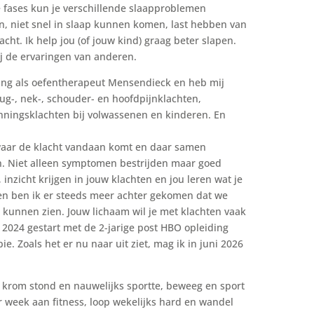
e fases kun je verschillende slaapproblemen
, niet snel in slaap kunnen komen, last hebben van
cht. Ik help jou (of jouw kind) graag beter slapen.
bij de ervaringen van anderen.
ring als oefentherapeut Mensendieck en heb mij
ug-, nek-, schouder- en hoofdpijnklachten,
nningsklachten bij volwassenen en kinderen. En
 waar de klacht vandaan komt en daar samen
n. Niet alleen symptomen bestrijden maar goed
 inzicht krijgen in jouw klachten en jou leren wat je
ren ben ik er steeds meer achter gekomen dat we
r kunnen zien. Jouw lichaam wil je met klachten vaak
g 2024 gestart met de
2-jarige post HBO opleiding
. Zoals het er nu naar uit ziet, mag ik in juni 2026
 krom stond en nauwelijks sportte, beweeg en sport
er week aan fitness, loop wekelijks hard en wandel