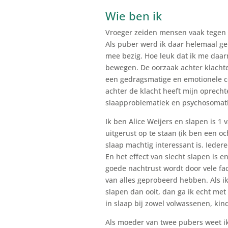
Wie ben ik
Vroeger zeiden mensen vaak tegen m
Als puber werd ik daar helemaal gek
mee bezig. Hoe leuk dat ik me daar
bewegen. De oorzaak achter klachte
een gedragsmatige en emotionele co
achter de klacht heeft mijn oprecht
slaapproblematiek en psychosomati
Ik ben Alice Weijers en slapen is 1 
uitgerust op te staan (ik ben een 
slaap machtig interessant is. Ieder
En het effect van slecht slapen is e
goede nachtrust wordt door vele fa
van alles geprobeerd hebben. Als ik
slapen dan ooit, dan ga ik echt met
in slaap bij zowel volwassenen, ki
Als moeder van twee pubers weet ik 