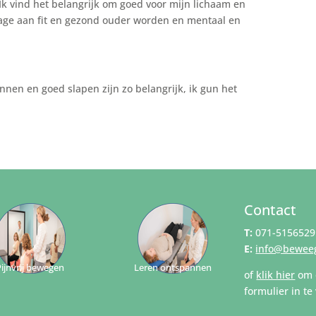
Ik vind het belangrijk om goed voor mijn lichaam en
drage aan fit en gezond ouder worden en mentaal en
nen en goed slapen zijn zo belangrijk, ik gun het
Contact
T:
071-515652
E:
info@beweeg
Pijnvrij bewegen
Leren ontspannen
of
klik hier
om 
formulier in te