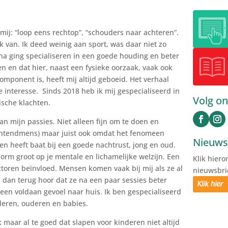
ij: “loop eens rechtop”, “schouders naar achteren”.
 van. Ik deed weinig aan sport, was daar niet zo
na ging specialiseren in een goede houding en beter
n en dat hier, naast een fysieke oorzaak, vaak ook
mponent is, heeft mij altijd geboeid. Het verhaal
e interesse. Sinds 2018 heb ik mij gespecialiseerd in
Volg on
sche klachten.
van mijn passies. Niet alleen fijn om te doen en
ochtendmens) maar juist ook omdat het fenomeen
Nieuws
een heeft baat bij een goede nachtrust, jong en oud.
norm groot op je mentale en lichamelijke welzijn. Een
Klik hier
ctoren beïnvloed. Mensen komen vaak bij mij als ze al
nieuwsbri
 dan terug hoor dat ze na een paar sessies beter
 een voldaan gevoel naar huis. Ik ben gespecialiseerd
nderen, ouderen en babies.
maar al te goed dat slapen voor kinderen niet altijd